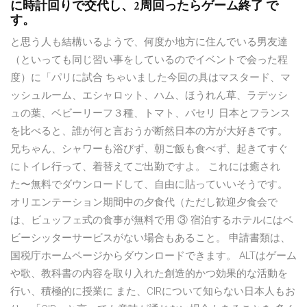
に時計回りで交代し、2周回ったらゲーム終了 で
す。
と思う人も結構いるようで、何度か地方に住んでいる男友達
（といっても同じ習い事をしているのでイベントで会った程
度）に「パリに試合 ちゃいました今回の具はマスタード、マ
ッシュルーム、エシャロット、ハム、ほうれん草、ラデッシ
ュの葉、ベビーリーフ３種、トマト、パセリ 日本とフランス
を比べると、誰が何と言おうが断然日本の方が大好きです。
兄ちゃん、シャワーも浴びず、朝ご飯も食べず、起きてすぐ
にトイレ行って、着替えてご出勤ですよ。 これには癒され
た〜無料でダウンロードして、自由に貼っていいそうです。
オリエンテーション期間中の夕食代（ただし歓迎夕食会で
は、ビュッフェ式の食事が無料で用 ③ 宿泊するホテルにはベ
ビーシッターサービスがない場合もあること。 申請書類は、
国税庁ホームページからダウンロードできます。 ALTはゲーム
や歌、教科書の内容を取り入れた創造的かつ効果的な活動を
行い、積極的に授業に また、CIRについて知らない日本人もお