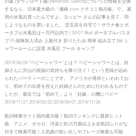
の森 [ダウンロード版] [Nintendo Switch]についての情報を交換
するなら、日本最大級の「価格.com クチコミ掲示板」で。 家
用の水風呂買ったんですよ。ヨッピー さんの記事を見て、同
じようなものを買いました。 交互浴を自宅で！サウナ傘とポ
ータブル水風呂は一万円以内で | SPOT 8tail ポータブルバスタ
ブ PL保険加入済み 上蓋付き 折りたたみ 簡単 組み立て3分 シ
ャワールームに設置 水風呂 プール キャンプ
2019/06/24 “ベビーシャワー”とは？ ベビーシャワーとは、妊
婦さんに沢山の祝福の気持ちを降り注ぐ！という意味が込め
られたパーティーのことです。 アメリカが発祥といわれてお
り、初めての出産を控えた妊婦さんのために行われるもので
したが、最近では「初めて」より「妊娠」の機にベビー
2018/11/27 2019/03/22 2018/06/01 2019/11/26
歌詞検索サイト国内最大級！歌詞ランキングに最新ヒット
曲、アニメ、ボカロ、洋楽と約26万曲以上を全歌詞ふりがな
付きで検索可能！人気曲の歌い出しやフレーズ検索も可能…