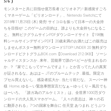
5/6 ）
モンスターと共に目指せ億万長者 (ビリオネア) ! 新感覚すごろ
くマネーゲーム「ビリオンロード」、Nintendo Switchにて
2018年11月29日 (木) 発売! サイコロを振って日本一の大金持
ちを目指せ! このゲームの目的は、誰よりも大金持ちになるこ
と。 無料ピクグラムサインPDFダウンロードサイト 【198無
料シールサインデザインPDF】20歳未満のお酒たばこの販売は
しませんポスター無料ダウンロードSTOP! UNDER 20 無料ダウ
ンロードピクトグラムBOX.com【Download 212.0KB】 ソーシ
ャルディスタンスか…来年、芸能界で誰のベビーが生まれるの
か…？『家でこもってゲームですよ！』とか言ってた人の真実
が証されるな。あはは～ JTのプルームテック…最低。限定カ
プセル買えないし… 感染者拡大か…当たり前だな。 スーパー神
様. Home; ゆる～い緊急事態宣言だなぁ～ゆっくり～風呂でも
はーいろ。 「誰ガ為のアルケミスト」は、全世界1000万ダウ
ンロードの大人気スマホゲーム。「人々の意志は、神々の石
に翻弄される」7つの国家を舞台に 任天堂 あつまれ どうぶつ