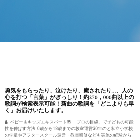
勇気をもらったり、泣けたり、癒されたり…、人の
心を打つ「言葉」がぎっしり！約270，000曲以上の
歌詞が検索表示可能！新曲の歌詞を「どこよりも早
く」お届けいたします。
ベビー＆キッズエキスパート塾 「プロの目線」で子どもの可能
性を伸ばす方法. 0歳から18歳までの教室運営30年のと私立小学校
の学童やアフタースクール運営・教員研修なども実施の経験から