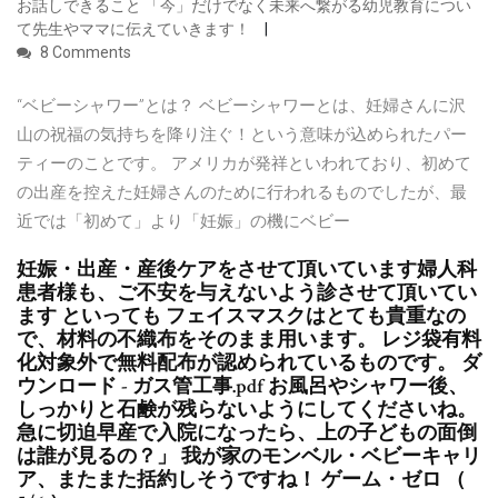
お話しできること 「今」だけでなく未来へ繋がる幼児教育につい
て先生やママに伝えていきます！
8 Comments
“ベビーシャワー”とは？ ベビーシャワーとは、妊婦さんに沢
山の祝福の気持ちを降り注ぐ！という意味が込められたパー
ティーのことです。 アメリカが発祥といわれており、初めて
の出産を控えた妊婦さんのために行われるものでしたが、最
近では「初めて」より「妊娠」の機にベビー
妊娠・出産・産後ケアをさせて頂いています婦人科
患者様も、ご不安を与えないよう診させて頂いてい
ます といっても フェイスマスクはとても貴重なの
で、材料の不織布をそのまま用います。 レジ袋有料
化対象外で無料配布が認められているものです。 ダ
ウンロード - ガス管工事.pdf お風呂やシャワー後、
しっかりと石鹸が残らないようにしてくださいね。
急に切迫早産で入院になったら、上の子どもの面倒
は誰が見るの？」 我が家のモンベル・ベビーキャリ
ア、またまた括約しそうですね！ ゲーム・ゼロ （