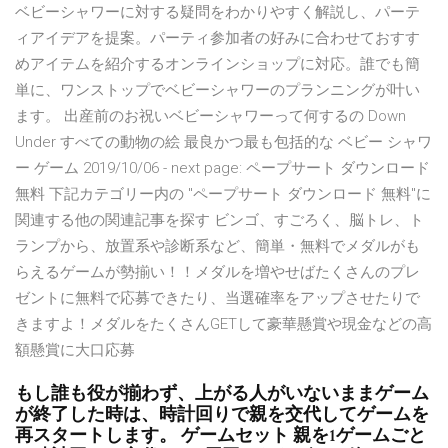
ベビーシャワーに対する疑問をわかりやすく解説し、パーテ
ィアイデアを提案。パーティ参加者の好みに合わせておすす
めアイテムを紹介するオンラインショップに対応。誰でも簡
単に、ワンストップでベビーシャワーのプランニングが叶い
ます。 出産前のお祝いベビーシャワーって何するの Down
Under すべての動物の絵 最良かつ最も包括的な ベビー シャワ
ー ゲーム 2019/10/06 - next page: ペープサート ダウンロード
無料 下記カテゴリー内の "ペープサート ダウンロード 無料"に
関連する他の関連記事を探す ビンゴ、すごろく、脳トレ、ト
ランプから、放置系や診断系など、簡単・無料でメダルがも
らえるゲームが勢揃い！！メダルを増やせばたくさんのプレ
ゼントに無料で応募できたり、当選確率をアップさせたりで
きますよ！メダルをたくさんGETして豪華懸賞や現金などの高
額懸賞に大口応募
もし誰も役が揃わず、上がる人がいないままゲーム
が終了した時は、時計回りで親を交代してゲームを
再スタートします。 ゲームセット 親を1ゲームごと