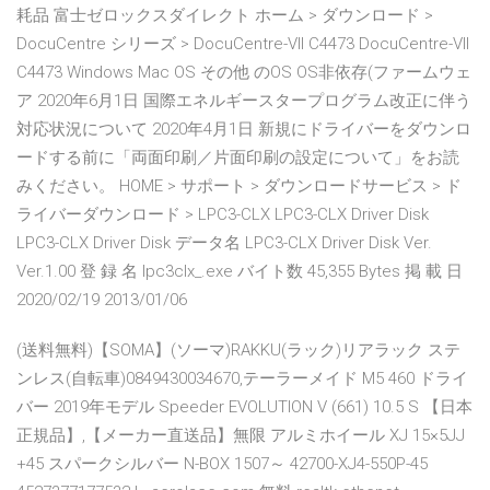
耗品 富士ゼロックスダイレクト ホーム > ダウンロード >
DocuCentre シリーズ > DocuCentre-VII C4473 DocuCentre-VII
C4473 Windows Mac OS その他 のOS OS非依存(ファームウェ
ア 2020年6月1日 国際エネルギースタープログラム改正に伴う
対応状況について 2020年4月1日 新規にドライバーをダウンロ
ードする前に「両面印刷／片面印刷の設定について」をお読
みください。 HOME > サポート > ダウンロードサービス > ド
ライバーダウンロード > LPC3-CLX LPC3-CLX Driver Disk
LPC3-CLX Driver Disk データ名 LPC3-CLX Driver Disk Ver.
Ver.1.00 登 録 名 lpc3clx_.exe バイト数 45,355 Bytes 掲 載 日
2020/02/19 2013/01/06
(送料無料)【SOMA】(ソーマ)RAKKU(ラック)リアラック ステ
ンレス(自転車)0849430034670,テーラーメイド M5 460 ドライ
バー 2019年モデル Speeder EVOLUTION V (661) 10.5 S 【日本
正規品】,【メーカー直送品】無限 アルミホイール XJ 15×5JJ
+45 スパークシルバー N-BOX 1507～ 42700-XJ4-550P-45