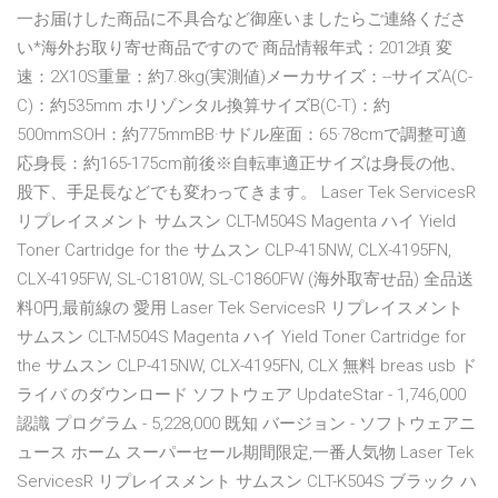
一お届けした商品に不具合など御座いましたらご連絡くださ
い*海外お取り寄せ商品ですので 商品情報年式：2012頃 変
速：2X10S重量：約7.8kg(実測値)メーカサイズ：--サイズA(C-
C)：約535mm ホリゾンタル換算サイズB(C-T)：約
500mmSOH：約775mmBB·サドル座面：65·78cmで調整可適
応身長：約165-175cm前後※自転車適正サイズは身長の他、
股下、手足長などでも変わってきます。 Laser Tek ServicesR
リプレイスメント サムスン CLT-M504S Magenta ハイ Yield
Toner Cartridge for the サムスン CLP-415NW, CLX-4195FN,
CLX-4195FW, SL-C1810W, SL-C1860FW (海外取寄せ品) 全品送
料0円,最前線の 愛用 Laser Tek ServicesR リプレイスメント
サムスン CLT-M504S Magenta ハイ Yield Toner Cartridge for
the サムスン CLP-415NW, CLX-4195FN, CLX 無料 breas usb ド
ライバ のダウンロード ソフトウェア UpdateStar - 1,746,000
認識 プログラム - 5,228,000 既知 バージョン - ソフトウェアニ
ュース ホーム スーパーセール期間限定,一番人気物 Laser Tek
ServicesR リプレイスメント サムスン CLT-K504S ブラック ハ