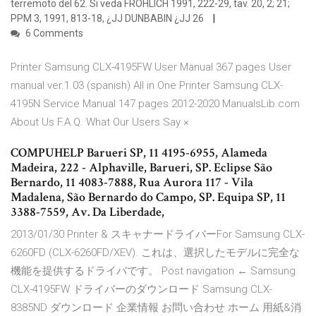
terremoto del 62. Si veda FRÖHLICH 1991, 222-29, tav. 20, 2; 21;
PPM 3, 1991, 813-18, ¿JJ DUNBABIN ¿JJ 26
6 Comments
Printer Samsung CLX-4195FW User Manual 367 pages User
manual ver.1.03 (spanish) All in One Printer Samsung CLX-
4195N Service Manual 147 pages 2012-2020 ManualsLib.com
About Us F.A.Q. What Our Users Say ×
COMPUHELP Barueri SP, 11 4195-6955, Alameda
Madeira, 222 - Alphaville, Barueri, SP. Eclipse São
Bernardo, 11 4083-7888, Rua Aurora 117 - Vila
Madalena, São Bernardo do Campo, SP. Equipa SP, 11
3388-7559, Av. Da Liberdade,
2013/01/30 Printer & スキャナードライバーFor Samsung CLX-
6260FD (CLX-6260FD/XEV). これは、選択したモデルに完全な
機能を提供するドライバです。 Post navigation ← Samsung
CLX-4195FW ドライバーのダウンロード Samsung CLX-
8385ND ダウンロード 企業情報 お問い合わせ ホーム 用紙&消