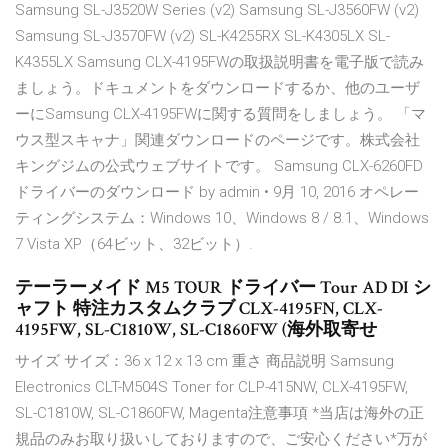
Samsung SL-J3520W Series (v2) Samsung SL-J3560FW (v2)
Samsung SL-J3570FW (v2) SL-K4255RX SL-K4305LX SL-
K4355LX Samsung CLX-4195FWの取扱説明書を電子版で読み
ましょう。ドキュメントをダウンロードするか、他のユーザ
ーにSamsung CLX-4195FWに関する質問をしましょう。 「マ
ウス型スキャナ」関連ダウンロードのページです。株式会社
キングジムの公式ウェブサイトです。 Samsung CLX-6260FD
ドライバーのダウンロード by admin • 9月 10, 2016 オペレー
ティングシステム：Windows 10、Windows 8 / 8.1、Windows
7 Vista XP（64ビット、32ビット）.
テーラーメイド M5 TOUR ドライバー Tour AD DI シ
ャフト 特注カスタムクラブ CLX-4195FN, CLX-
4195FW, SL-C1810W, SL-C1860FW (海外取寄せ
サイズ サイズ：36 x 12 x 13 cm 重さ 商品説明 Samsung
Electronics CLT-M504S Toner for CLP-415NW, CLX-4195FW,
SL-C1810W, SL-C1860FW, Magenta注意事項 *当店は海外の正
規品のみお取り扱いしておりますので、ご安心ください*万が