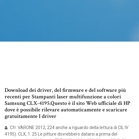
Download dei driver, del firmware e del software più
recenti per Stampanti laser multifunzione a colori
Samsung CLX-4195.Questo è il sito Web ufficiale di HP
dove è possibile rilevare automaticamente e scaricare
gratuitamente I driver
Cfr. VARONE 2012, 224 anche a riguardo della lettura di CIL IV
4195). CLX, 1. 25 Le pitture dovrebbero datarsi a prima del