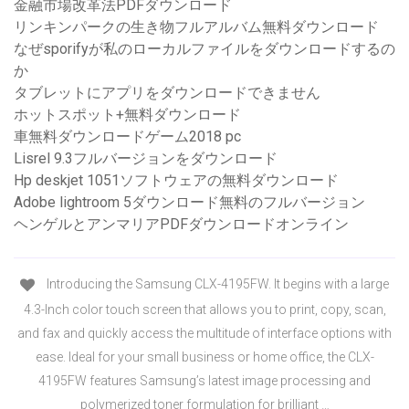
金融市場改革法PDFダウンロード
リンキンパークの生き物フルアルバム無料ダウンロード
なぜsporifyが私のローカルファイルをダウンロードするの
か
タブレットにアプリをダウンロードできません
ホットスポット+無料ダウンロード
車無料ダウンロードゲーム2018 pc
Lisrel 9.3フルバージョンをダウンロード
Hp deskjet 1051ソフトウェアの無料ダウンロード
Adobe lightroom 5ダウンロード無料のフルバージョン
ヘンゲルとアンマリアPDFダウンロードオンライン
Introducing the Samsung CLX-4195FW. It begins with a large
4.3-Inch color touch screen that allows you to print, copy, scan,
and fax and quickly access the multitude of interface options with
ease. Ideal for your small business or home office, the CLX-
4195FW features Samsung’s latest image processing and
polymerized toner formulation for brilliant …