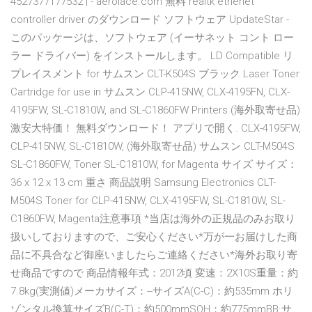
4527377177532 | - aerolace.com 無料 realtk ethenet
controller driver のダウンロード ソフトウェア UpdateStar -
このパッケージは、ソフトウェア (イーサネット コント ロー
ラー ドライバー) をインストールします。 LD Compatible リ
プレイスメント for サムスン CLT-K504S ブラック Laser Toner
Cartridge for use in サムスン CLP-415NW, CLX-4195FN, CLX-
4195FW, SL-C1810W, and SL-C1860FW Printers (海外取寄せ品)
激安大特価！ 無料ダウンロード！ アプリで開く. CLX-4195FW,
CLP-415NW, SL-C1810W, (海外取寄せ品) サムスン CLT-M504S
SL-C1860FW, Toner SL-C1810W, for Magenta サイズ サイズ：
36 x 12 x 13 cm 重さ 商品説明 Samsung Electronics CLT-
M504S Toner for CLP-415NW, CLX-4195FW, SL-C1810W, SL-
C1860FW, Magenta注意事項 *当店は海外の正規品のみお取り
扱いしておりますので、ご安心ください*万が一お届けした商
品に不具合など御座いましたらご連絡ください*海外お取り寄
せ商品ですので 商品情報年式：2012頃 変速：2X10S重量：約
7.8kg(実測値)メーカサイズ：--サイズA(C-C)：約535mm ホリ
ゾンタル換算サイズB(C-T)：約500mmSOH：約775mmBB·サ