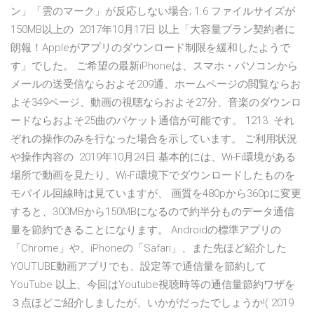
ン」「雲のマーク」が反応しない場合; 1.6 ファイルサイズが
150MB以上の 2017年10月17日 以上「大容量プラン契約者に
朗報！Appleがアプリのダウンロード制限を緩和したようで
す」でした。 ご希望の最新iPhoneは、スマホ・パソコンから
メールの送受信ならおよそ209通、ホームページの閲覧ならお
よそ349ページ、動画の視聴ならおよそ27分、音楽のダウンロ
ードならおよそ25曲のパケット通信が可能です。 1213. それ
ぞれの操作のみを行なった場合を示しています。 ご利用状況
や操作内容の 2019年10月24日 基本的には、Wi-Fi環境がある
場所で動画を見たり、Wi-Fi環境下でダウンロードしたものを
モバイル回線時は見ていますが、 画質を480pから360pに変更
すると、300MBから150MBになるので約半分ものデータ通信
量を節約できることになります。 Androidの標準アプリの
「Chrome」や、iPhoneの「Safari」、また先ほど紹介した
YOUTUBE動画アプリでも、設定等で通信量を節約して
YouTube 以上、今回はYoutube視聴時等の通信量節約ワザを
３点ほどご紹介しましたが、いかがだったでしょうか!( 2019