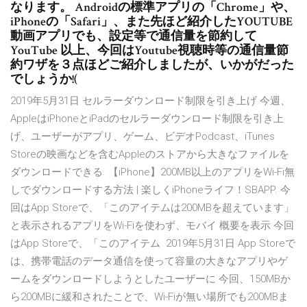
なります。 Androidの標準アプリの「Chrome」や、
iPhoneの「Safari」、また先ほど紹介したYOUTUBE
動画アプリでも、設定等で通信量を節約して
YouTube 以上、今回はYoutube視聴時等の通信量節
約ワザを３点ほどご紹介しましたが、いかがだった
でしょうか!(
2019年5月31日 セルラーダウンロード制限を引き上げ 今週、
AppleはiPhoneとiPadのセルラーダウンロード制限を引き上
げ、ユーザーがアプリ、ゲーム、ビデオPodcast、iTunes
Storeの映画などを含むAppleのストアから大きなファイルを
ダウンロードできる 【iPhone】200MB以上のアプリをWi-Fi無
しでダウンロードする方法 | 楽しくiPhoneライフ！SBAPP. 今
回はApp Storeで、「このアイテムは200MBを超えています」
と表示されるアプリをWi-Fiを使わず、モバイ 概要を表示 今回
はApp Storeで、「このアイテム 2019年5月31日 App Storeで
は、携帯電話のデータ通信を使って容量の大きなアプリやゲ
ームをダウンロードしようとしたユーザーに 今回、150MBか
ら200MBに緩和されたことで、Wi-Fiが無い場所でも200MBま