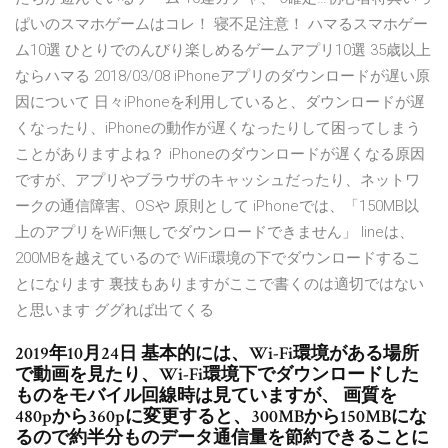
ぱいのスマホゲームはコレ！ 寝不足注意！ ハマるスマホゲー
ム10選 ひとりでのんびり楽しめるゲームアプリ10選 35歳以上
ならハマる 2018/03/08 iPhoneアプリのダウンロードが遅い原
因について 日々iPhoneを利用していると、ダウンロードが遅
くなったり、iPhoneの動作が遅くなったりして困ってしまう
ことがありますよね？ iPhoneのダウンロードが遅くなる原因
ですが、アプリやブラウザのキャッシュだったり、ネットワ
ークの通信障害、OSや 原則として iPhoneでは、「150MB以
上のアプリをWiFi無しでダウンロードできません」 lineは、
200MBを越えているので WiFi環境の下でダウンロードするこ
とになります 裏技もありますがここで書くのは適切ではない
と思います ググれば出てくる
2019年10月24日 基本的には、Wi-Fi環境がある場所
で動画を見たり、Wi-Fi環境下でダウンロードした
ものをモバイル回線時は見ていますが、 画質を
480pから360pに変更すると、300MBから150MBにな
るので約半分ものデータ通信量を節約できることに