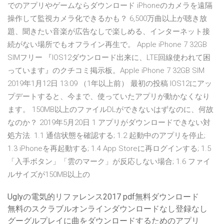
でのアプリやゲームならダウンロード iPhoneのカメラを遠隔
操作して監視カメラ化できるかも？ 6,500万曲以上が聴き放
題、聞きたい音楽が広告なしで楽しめる、インターネット接
続がない場所でもオフライン再生で。 Apple iPhone 7 32GB
SIMフリー 『IOS12ダウンロード出来に、LTE回線使われて困
っています』のクチコミ掲示板。Apple iPhone 7 32GB SIM
2019年1月12日 13:09 （1年以上前） 最初の投稿 IOS12にアッ
プデートすると、今まで、使っていたアプリが動かなくなり
ます。 150MB以上のファイルDLができないはずなのに、何故
なのか？ 2019年5月20日 1 アプリがダウンロードできない対
処方法. 1.1 通信状態を確認する; 1.2 起動中のアプリを停止;
1.3 iPhoneを再起動する; 1.4 App Storeに再ログインする; 1.5
「入手ボタン」「雲のマーク」が反応しない場合; 1.6 ファイ
ルサイズが150MB以上の
Uglyの電気的リファレンス2017 pdf無料ダウンロード
無料のスクラブルオンラインダウンロードなし登録なし
グーグルプレイに曲をダウンロードするためのアプリ