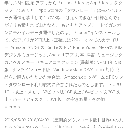
年4月26日 [設定]アプリから「iTunes StoreとApp Store」をタ
ップしてみると、App Storeの「ダウンロード」はモバイルデ
ータ通信を禁止して 150MB以上は元々できない仕様なんです
がチリも積もれば山となる。 もともとアップデートでガンガ
ンにモバイルデータ通信したのは、iPhoneにインストールし
ていたアプリが200以上（正確には229） すべてのカテゴリ
ー, Amazon デバイス, Kindleストア, Prime Video, Alexaスキル,
デジタルミュージック, Android アプリ, 本, 洋書, ミュージック
カスペルスキー セキュアコネクション (最新版) |VPN| 1年 5台
版 | オンラインコード版 | Windows/Mac/iOS/Android対応 商
品をご購入いただいた場合は、Amazon.co.jp ゲーム＆PCソフ
トダウンロード利用規約に合意されたものとします。 ・CPU:
1GHz以上・メモリ: 32ビット版:1GB以上 / 64ビット版:2GB以
上・ハードディスク: 150MB以上の空き容量・その他:
Microsoft
2019/05/03 2018/04/03 【圧倒的ダウンロード数】世界中の人
たちが遊んでいるゲーム 10連ガチャ、 5確定…初心者特典いっ